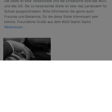
Die Stelle ist eine Teilzeitstelle und die Einsatzorte sind das WGG
und das OG. Die zu besetzende Stelle ist über das Landesamt für
Schule ausgeschrieben. Bitte informieren Sie gerne auch
Freunde und Bekannte, für die diese Stelle interessant sein
könnte. Freundliche Grüße aus dem WGG Martin Sachs
Weiterlesen...
News
| 2. Nov. 2024
Gedenkkonzert für Wolfgang Müller
Liebe WGG-Alumni, wir möchten Sie herzlich zum Gedenkkonzert
für unseren im September letzten Jahres verstorbenen Kollegen
Wolfgang Müller einladen. Das Alumni-Team
Weiterlesen...